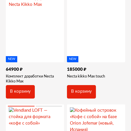
NEW
NEW
₽
₽
64900
185000
Комплект доработки Necta
Necta kikko Max touch
Kikko Max
В корзину
В корзину