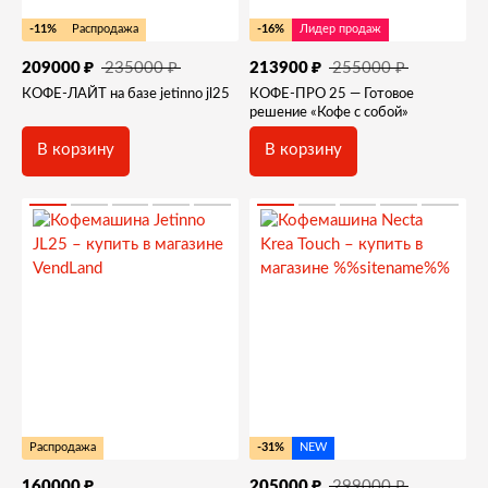
-11%
Распродажа
-16%
Лидер продаж
₽
₽
₽
₽
235000
255000
209000
213900
КОФЕ-ЛАЙТ на базе jetinno jl25
КОФЕ-ПРО 25 — Готовое
решение «Кофе с собой»
В корзину
В корзину
Распродажа
-31%
NEW
₽
₽
₽
299000
160000
205000