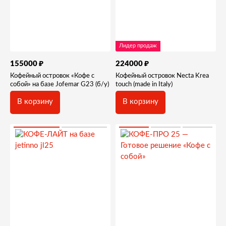
Лидер продаж
₽
₽
155000
224000
Кофейный островок «Кофе с
Кофейный островок Necta Krea
собой» на базе Jofemar G23 (б/у)
touch (made in Italy)
В корзину
В корзину