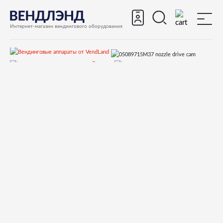
Интернет-магазин вендингового оборудования
Запчасти
Запчасти для вендинговых автоматов
Запчасти для вендинговых автоматов Bianchi
LEI400
Запчасти и деталировки для Bianchi LEI400
35-Выдача сахара, носики подачи напитка
05089715M37 nozzle drive cam