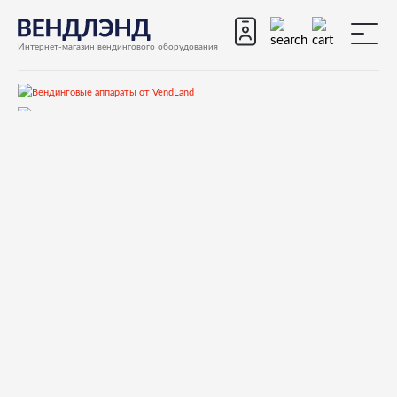
Интернет-магазин вендингового оборудования
Запчасти
Запчасти для вендинговых автоматов
Запчасти для вендинговых автоматов Bianchi
BVM952
Запчасти и деталировки для Bianchi BVM952
1-Кофеблок
05107815 LEVA BLOCCAGGIO MARRONE