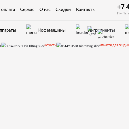
+7 
 оплата
Сервис
О нас
Скидки
Контакты
Пн-Пт: 
аппараты
Кофемашины
Ингредиенты
Запчасти
Запчасти для венди
Другие автоматы
0514931501 Iris tilting slide