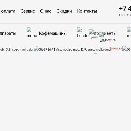
+7 
 оплата
Сервис
О нас
Скидки
Контакты
Пн-Пт: 
аппараты
Кофемашины
Ингредиенты
Запчасти
Запчасти для вендинговых автоматов Saeco
ровки для Saeco Cristallo 400
14)Бойл
ucleo mob. D.9. spec. molla dura