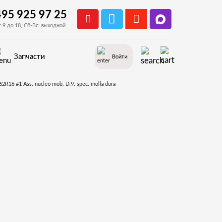
495 925 97 25
с 9 до 18, Сб-Вс: выходной
Запчасти
Войти
Запчасти для Saeco Cristallo 400
ер по 9007FS40009083, привод кофеблока, кофемолка