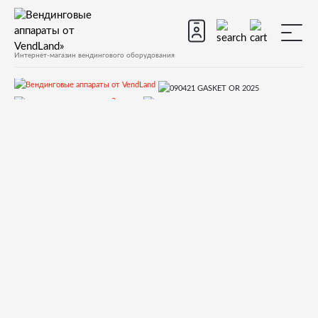
Интернет-магазин вендингового оборудования
Запчасти
Запчасти для вендинговых автоматов
Запчасти для вендинговых автоматов Necta
Canto
Запчасти и деталировки для Necta Canto
11.Гидравлическая система
090421 GASKET OR 2025