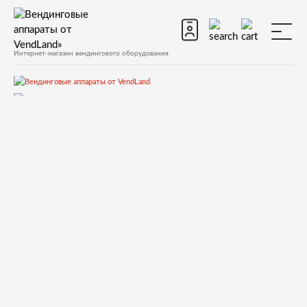
Интернет-магазин вендингового оборудования
Запчасти
Запчасти для вендинговых автоматов
Запчасти для вендинговых автоматов Necta
КORO
Запчасти и деталировки для Necta КORO
17.Кофеблок
093167 SILICONE GASKET OR4118 D.38