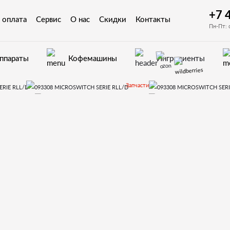
+7 
 оплата
Сервис
О нас
Скидки
Контакты
Пн-Пт: 
аппараты
Кофемашины
Ингредиенты
Запчасти
томатов Necta
Canto
093308 MICROSWITCH SERIE RLL/D