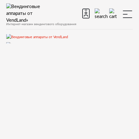
Интернет-магазин вендингового оборудования
Запчасти
Запчасти для вендинговых автоматов
Запчасти для вендинговых автоматов Necta
Concerto
Запчасти и деталировки для Necta Concerto
3.Дверь внутри
097455 MONEY RETURN SHUTTER BRACKET