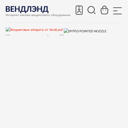
Интернет-магазин вендингового оборудования
Запчасти
Запчасти для вендинговых автоматов
Запчасти для вендинговых автоматов Necta
ZENITH
Запчасти и деталировки для Necta ZENITH
19.Миксер, выдача напитка
097953 POINTED NOZZLE