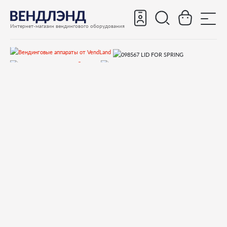
Интернет-магазин вендингового оборудования
Запчасти
Запчасти для вендинговых автоматов
Запчасти для вендинговых автоматов Necta
КORO
Запчасти и деталировки для Necta КORO
17.Кофеблок
098567 LID FOR SPRING