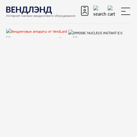
Интернет-магазин вендингового оборудования
Запчасти
Запчасти для вендинговых автоматов
Запчасти для вендинговых автоматов Necta
Opera
Запчасти и деталировки для Necta Opera
11.Гидравлическая система
099058C NUCLEUS INSTANT-E.V.