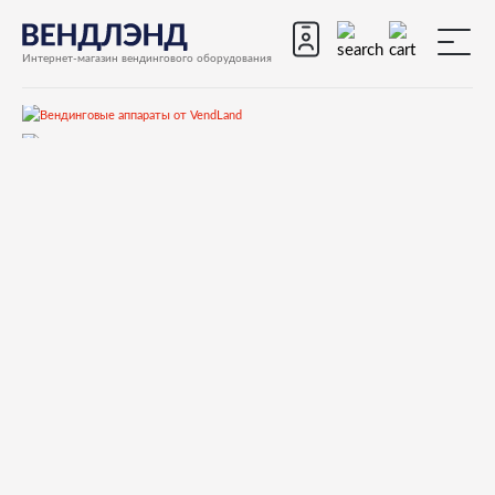
Интернет-магазин вендингового оборудования
Запчасти
Запчасти для вендинговых автоматов
Запчасти для вендинговых автоматов Necta
Opera
Запчасти и деталировки для Necta Opera
11.Гидравлическая система
099105C COFFEE-ELECTROV. CONNECTION PIPE