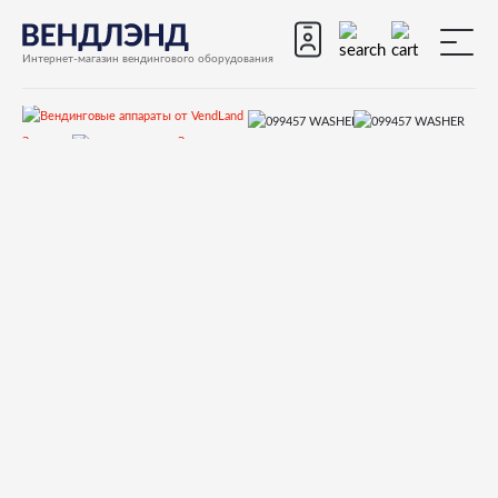
Интернет-магазин вендингового оборудования
Запчасти
Запчасти для вендинговых автоматов
Запчасти для вендинговых автоматов Necta
КORO
Запчасти и деталировки для Necta КORO
15.Кофемолка
099457 WASHER