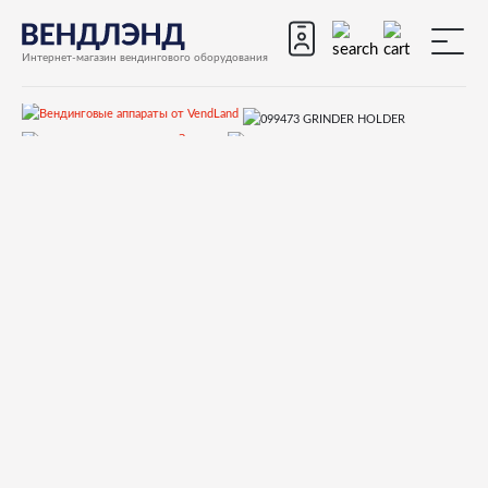
Интернет-магазин вендингового оборудования
Запчасти
Запчасти для вендинговых автоматов
Запчасти для вендинговых автоматов Necta
КORO
Запчасти и деталировки для Necta КORO
15.Кофемолка
099473 GRINDER HOLDER