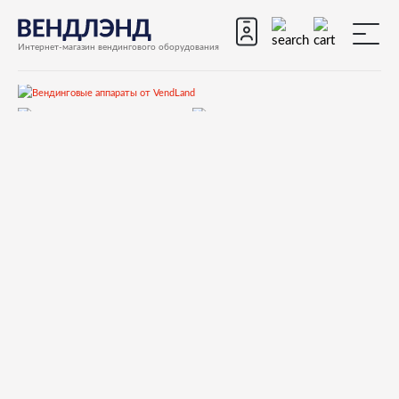
Интернет-магазин вендингового оборудования
Запчасти
Запчасти для вендинговых автоматов
Запчасти для вендинговых автоматов Necta
Canto
Запчасти и деталировки для Necta Canto
11.Гидравлическая система
099653C HEATING ELEMENT 1450 W