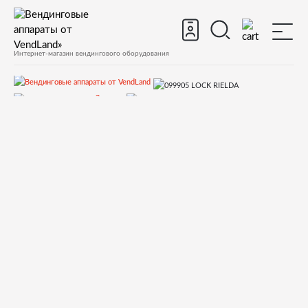
Интернет-магазин вендингового оборудования
Запчасти
Запчасти для вендинговых автоматов
Запчасти для вендинговых автоматов Necta
Snakky, Snakky Max
Запчасти и деталировки для Necta Snakky, Snakky Max
1.Дверь снаружи
099905 LOCK RIELDA