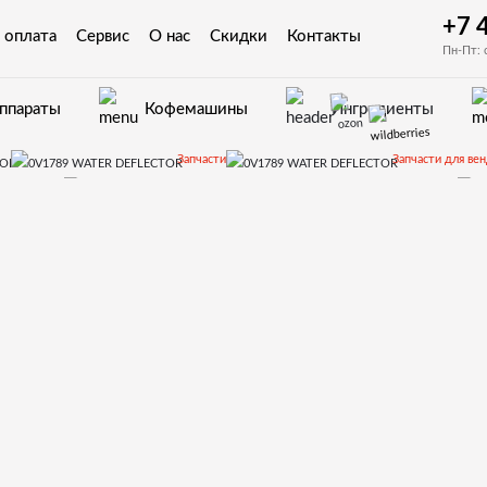
+7 
 оплата
Сервис
О нас
Скидки
Контакты
Пн-Пт: 
аппараты
Кофемашины
Ингредиенты
Запчасти
Запчасти для ве
КORO
Запчасти и деталировки для Necta КORO