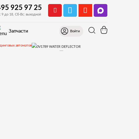
495 925 97 25
с 9 до 18, Сб-Вс: выходной
Запчасти
Войти
ндинговых автоматов
17.Кофеблок