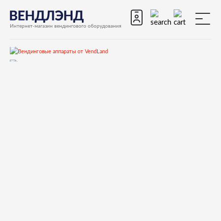
Интернет-магазин вендингового оборудования
Запчасти
Запчасти для вендинговых автоматов
Запчасти для вендинговых автоматов Necta
Snakky, Snakky Max
Запчасти и деталировки для Necta Snakky, Snakky Max
19.Дверь снаружи Мах
0V2073 DARK GREY COIN RETURN FRAME