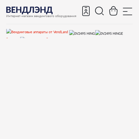
Интернет-магазин вендингового оборудования
Запчасти
Запчасти для вендинговых автоматов
Запчасти для вендинговых автоматов Necta
Solista
Запчасти и деталировки для Necta Solista
4.Корпус
0V2495 HINGE