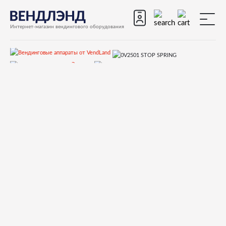
Интернет-магазин вендингового оборудования
Запчасти
Запчасти для вендинговых автоматов
Запчасти для вендинговых автоматов Necta
Colibri
Запчасти и деталировки для Necta Colibri
4.Корпус
0V2501 STOP SPRING