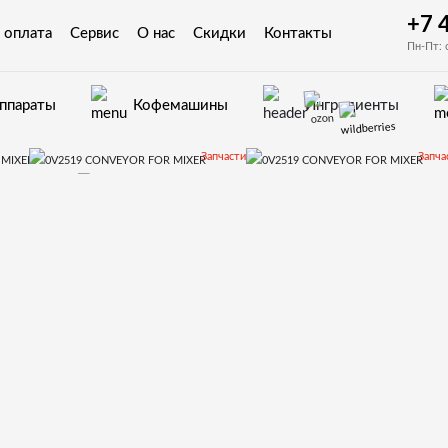
+7 
 оплата
Сервис
О нас
Скидки
Контакты
Пн-Пт: 
аппараты
Кофемашины
Ингредиенты
Запчасти
Запча
Colibri
Запчасти и деталировки для Necta Coli
0V2519 CONVEYOR FOR MIXER