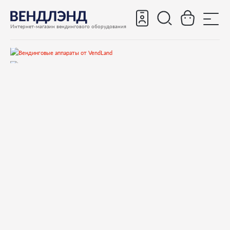
Интернет-магазин вендингового оборудования
Запчасти
Запчасти для вендинговых автоматов
Запчасти для вендинговых автоматов Necta
KREA
Запчасти и деталировки для Necta KREA
22.Тумба
0V2642 COIN RETURN CONTROL LEVER