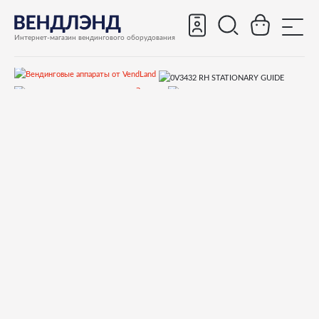
Интернет-магазин вендингового оборудования
Запчасти
Запчасти для вендинговых автоматов
Запчасти для вендинговых автоматов Necta
Snakky, Snakky Max
Запчасти и деталировки для Necta Snakky, Snakky Max
13.Лоток, спирали
0V3432 RH STATIONARY GUIDE