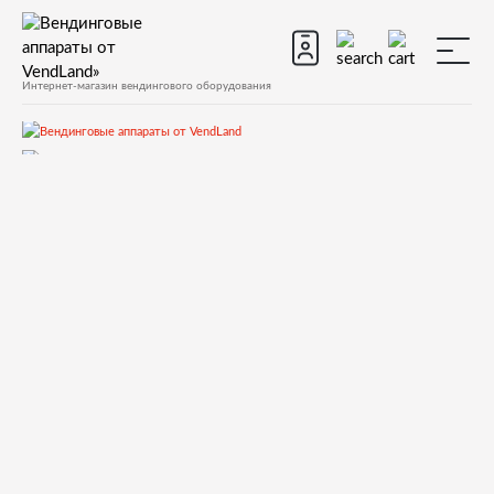
Интернет-магазин вендингового оборудования
Запчасти
Запчасти для вендинговых автоматов
Запчасти для вендинговых автоматов Necta
Kikko Kikko Max
Запчасти и деталировки для Necta Kikko, Kikko Max
15.Устройство выдача стаканов
0V4265 BLACK DISP. OPENING BACK PANEL + HOLES