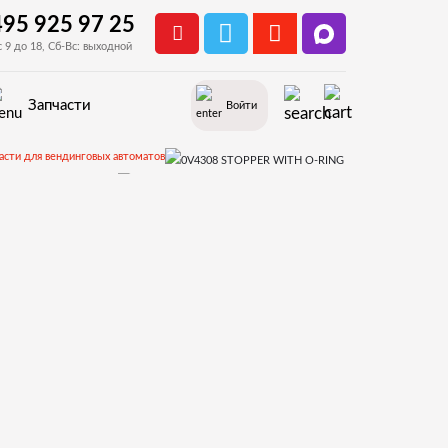
495 925 97 25
с 9 до 18, Сб-Вс: выходной
Запчасти
Войти
асти для вендинговых автоматов
 Necta Kikko, Kikko Max