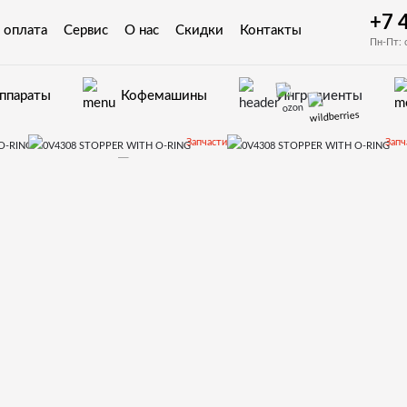
+7 
 оплата
Сервис
О нас
Скидки
Контакты
Пн-Пт: 
аппараты
Кофемашины
Ингредиенты
Запчасти
Запч
Kikko Kikko Max
Запчасти и деталировки для
0V4308 STOPPER WITH O-RING