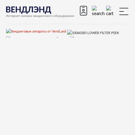
Интернет-магазин вендингового оборудования
Запчасти
Запчасти для вендинговых автоматов
Запчасти для вендинговых автоматов Necta
LAVAZZA
Запчасти и деталировки для Necta LAVAZZA
Кофегруппа
10060283 LOWER FILTER PEEK