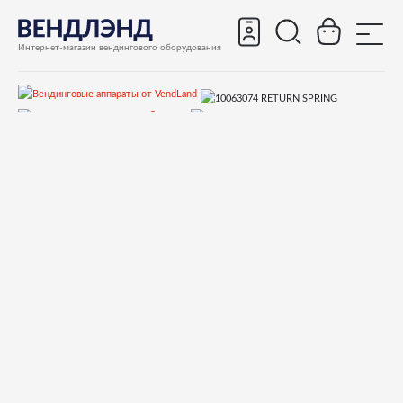
Интернет-магазин вендингового оборудования
Запчасти
Запчасти для вендинговых автоматов
Запчасти для вендинговых автоматов Necta
LAVAZZA
Запчасти и деталировки для Necta LAVAZZA
Кофегруппа
10063074 RETURN SPRING