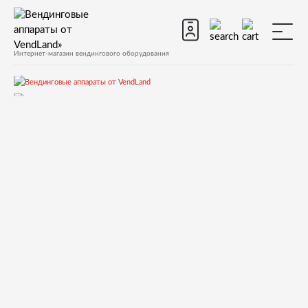
Интернет-магазин вендингового оборудования
Запчасти
Запчасти для вендинговых автоматов
Запчасти для вендинговых автоматов Necta
LAVAZZA
Запчасти и деталировки для Necta LAVAZZA
Кофегруппа
10065391N UPPER CYLINDER PTFE COATED