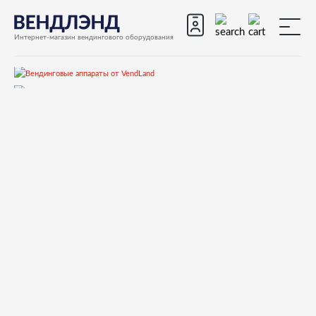
Интернет-магазин вендингового оборудования
Запчасти
Запчасти для вендинговых автоматов
Запчасти для вендинговых автоматов Saeco
Запчасти для Saeco Cristallo 400
Запчасти и деталировки для Saeco Cristallo 400
10)Контейнеры
11001576 BASE CONTENITORE SOLUBILE SINGOLO