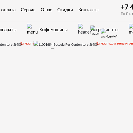
+7 
 оплата
Сервис
О нас
Скидки
Контакты
Пн-Пт: 
аппараты
Кофемашины
Ингредиенты
Запчасти
Запчасти для вендингов
Cristallo 600 EVO
Запчасти и д
11001654 Boccola Per Contenitore Sf400