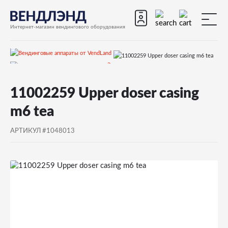
Интернет-магазин вендингового оборудования
Запчасти
Запчасти для вендинговых автоматов
11002259 Upper doser casing
Запчасти для вендинговых автоматов Saeco
m6 tea
Quarzo 500
АРТИКУЛ #1048013
Запчасти и деталировки для Saeco Quarzo 500
12)Бойлер
11002259 Upper doser casing m6 tea