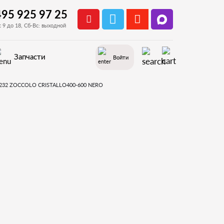
495 925 97 25
с 9 до 18, Сб-Вс: выходной
Запчасти
Войти
Запчасти для Saeco Cristallo 400
сш. бачёк, авт. подкачка