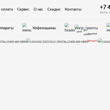
+7 
 оплата
Сервис
О нас
Скидки
Контакты
Пн-Пт: 
аппараты
Кофемашины
Ингредиенты
Запчасти
Запчасти для вендинговых автоматов Saeco
овки для Saeco Cristallo 400
1)Корпус ра
O CRISTALLO400-600 NERO