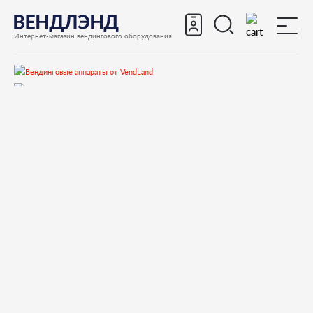
Интернет-магазин вендингового оборудования
Запчасти
Запчасти для вендинговых автоматов
Запчасти для вендинговых автоматов Saeco
Запчасти для Saeco Cristallo 400
Запчасти и деталировки для Saeco Cristallo 400
21)Электроника
11014247 SWITCH PUSHBUTTON GREY