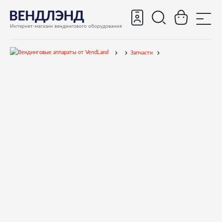
Интернет-магазин вендингового оборудования
Запчасти
Запчасти для вендинговых автоматов
Запчасти для вендинговых автоматов Fas
Perla Espresso
Запчасти и деталировки для Fas Perla Espresso
Кофеблок
14300068A INOX RADIAL RING D4