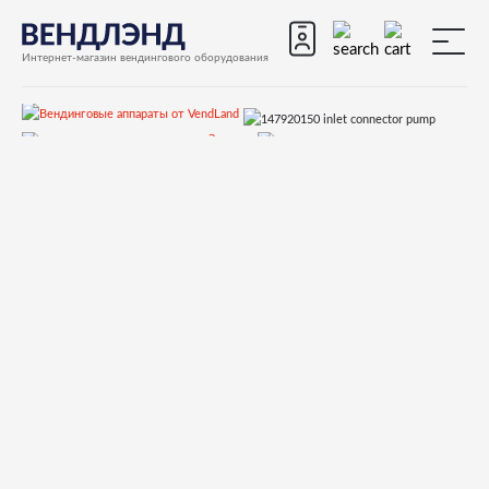
Интернет-магазин вендингового оборудования
Запчасти
Запчасти для вендинговых автоматов
Запчасти для вендинговых автоматов Saeco
Cristallo 600 EVO
Запчасти и деталировки для Saeco Cristallo 600 EVO
10)Гидравлическая система
147920150 inlet connector pump