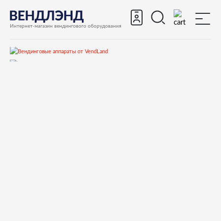
Интернет-магазин вендингового оборудования
Запчасти
Запчасти для вендинговых автоматов
Запчасти для вендинговых автоматов Bianchi
LEI200
Запчасти и деталировки для Bianchi LEI200
5 Корпус, поддон, вытяжка
20035516 CENTRIFUGAL FAN CCB-RBD7530S2