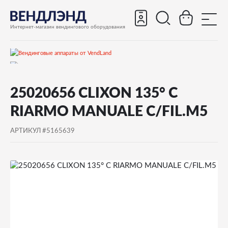
Интернет-магазин вендингового оборудования
Запчасти
25020656 CLIXON 135° C
Запчасти для вендинговых автоматов
RIARMO MANUALE C/FIL.M5
Запчасти для вендинговых автоматов Bianchi
АРТИКУЛ #5165639
Другие автоматы
25020656 CLIXON 135° C RIARMO MANUALE C/FIL.M5