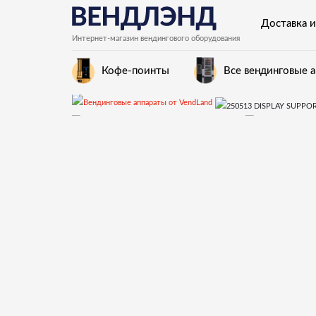
Доставка и
Интернет-магазин вендингового оборудования
Кофе-поинты
Все вендинговые 
Snakky, Snakky Max
250513 DISPLAY SUPPORT