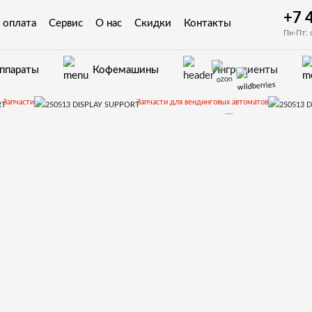
+7 
 оплата
Сервис
О нас
Скидки
Контакты
Пн-Пт: 
аппараты
Кофемашины
Ингредиенты
Запчасти
Запчасти для вендинговых автоматов
Запчасти и деталировки для Necta Snakky, Snakky Max