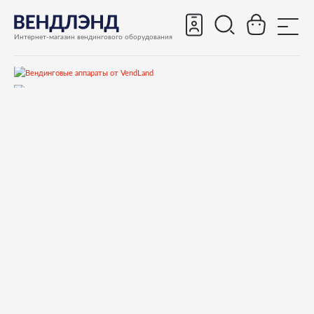
Интернет-магазин вендингового оборудования
Запчасти
Запчасти для вендинговых автоматов
Запчасти для вендинговых автоматов Necta
Snakky, Snakky Max
Запчасти и деталировки для Necta Snakky, Snakky Max
19.Дверь снаружи Мах
251658 DISPLAY 4X20 BLUE латиница!