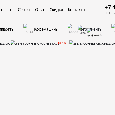
+7 
 оплата
Сервис
О нас
Скидки
Контакты
Пн-Пт: 
аппараты
Кофемашины
Ингредиенты
Запчасти
матов Necta
Kikko Kikko Max
251753 COFFEEE GROUPE Z3000L