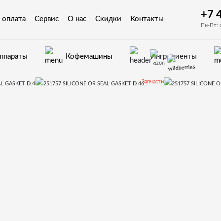
+7 
 оплата
Сервис
О нас
Скидки
Контакты
Пн-Пт: 
аппараты
Кофемашины
Ингредиенты
Запчасти
х автоматов Necta
KREA
251757 SILICONE OR SEAL GASKET D.46