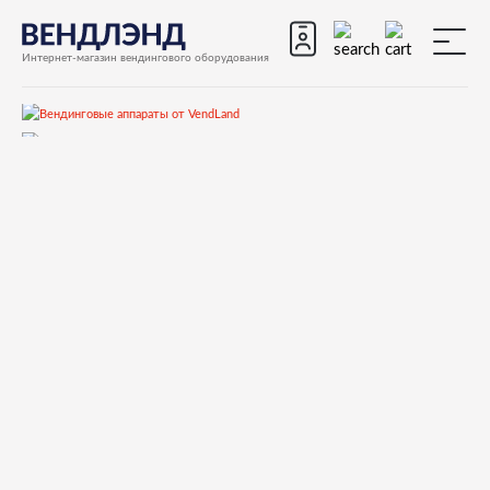
Интернет-магазин вендингового оборудования
Запчасти
Запчасти для вендинговых автоматов
Запчасти для вендинговых автоматов Necta
Kikko Kikko Max
Запчасти и деталировки для Necta Kikko, Kikko Max
46.Кофеблок Z3000L (ToGo)
251759 LOWER PINION OVERSIZE CHAMBER