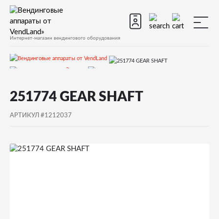
Интернет-магазин вендингового оборудования
Запчасти
Запчасти для вендинговых автоматов
Запчасти для вендинговых автоматов Necta
КORO
251774 GEAR SHAFT
Запчасти и деталировки для Necta КORO
15.Кофемолка
АРТИКУЛ #1212037
251774 GEAR SHAFT