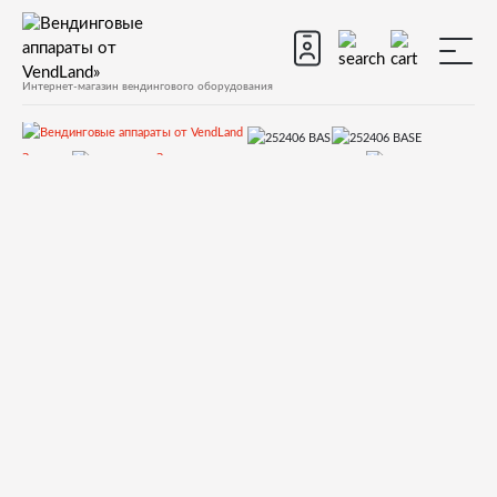
Интернет-магазин вендингового оборудования
Запчасти
Запчасти для вендинговых автоматов
Запчасти для вендинговых автоматов Necta
КORO
Запчасти и деталировки для Necta КORO
3.Корпус
252406 BASE