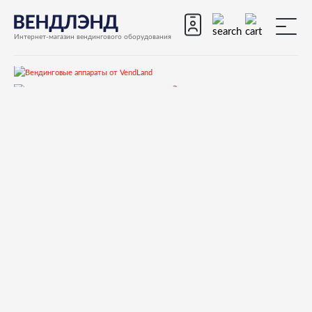
Интернет-магазин вендингового оборудования
Запчасти
Запчасти для вендинговых автоматов
Запчасти для вендинговых автоматов Necta
Colibri
Запчасти и деталировки для Necta Colibri
4.Корпус
252574 CIELO COMPLETO -VERSIONE TE´-