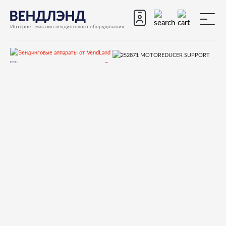
Интернет-магазин вендингового оборудования
Запчасти
Запчасти для вендинговых автоматов
Запчасти для вендинговых автоматов Necta
Kikko Kikko Max
Запчасти и деталировки для Necta Kikko, Kikko Max
41.Кофеблок Z3000
252871 MOTOREDUCER SUPPORT