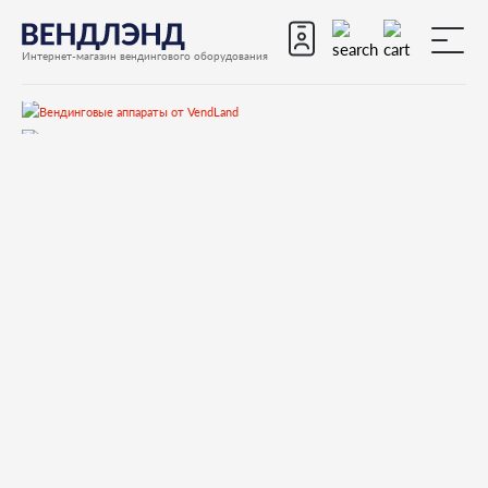
Интернет-магазин вендингового оборудования
Запчасти
Запчасти для вендинговых автоматов
Запчасти для вендинговых автоматов Necta
KREA
Запчасти и деталировки для Necta KREA
1.Дверь
255034 PLAIN TIP SELF-TAPPING SCREW 4X12