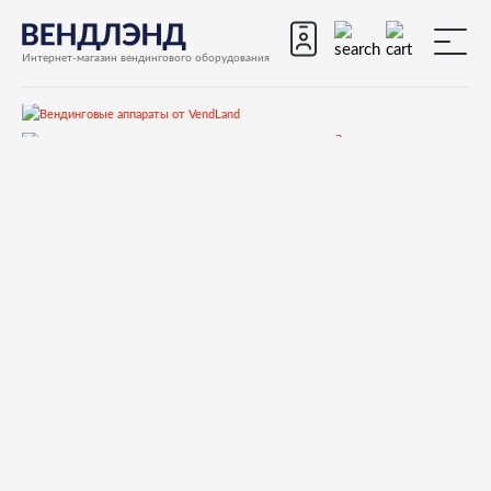
Интернет-магазин вендингового оборудования
Запчасти
Запчасти для вендинговых автоматов
Запчасти для вендинговых автоматов Bianchi
BVM671
Запчасти и деталировки для Bianchi BVM671
19-VEGA POWER BOARD
26049026 SCHEDA DI PROGRAMMAZIONE PORTATILE