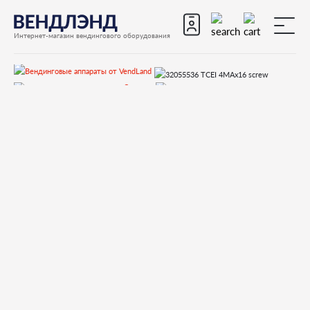
Интернет-магазин вендингового оборудования
Запчасти
Запчасти для вендинговых автоматов
Запчасти для вендинговых автоматов Bianchi
LEI400
Запчасти и деталировки для Bianchi LEI400
11-Бойлер
32055536 TCEI 4MAx16 screw